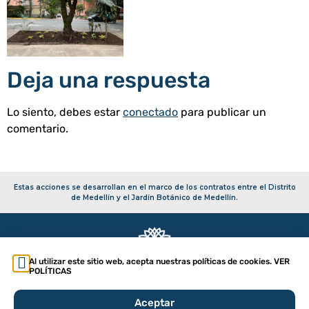
Deja una respuesta
Lo siento, debes estar
conectado
para publicar un
comentario.
Estas acciones se desarrollan en el marco de los contratos entre el Distrito
de Medellín y el Jardín Botánico de Medellín.
Al utilizar este sitio web, acepta nuestras políticas de cookies. VER
POLÍTICAS
Copyright 2026 – Secretaría de Infraestructura Física
Aceptar
Política de tratamiento de datos