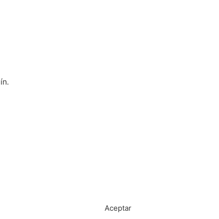
ín.
Política de tratamiento de datos
Aceptar