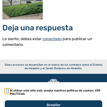
Deja una respuesta
Lo siento, debes estar
conectado
para publicar un
comentario.
Estas acciones se desarrollan en el marco de los contratos entre el Distrito
de Medellín y el Jardín Botánico de Medellín.
Al utilizar este sitio web, acepta nuestras políticas de cookies. VER
POLÍTICAS
Copyright 2026 – Secretaría de Infraestructura Física
Aceptar
Política de tratamiento de datos